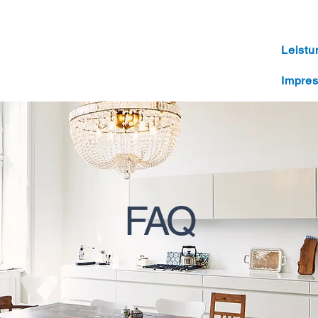
Leist
Impre
FAQ